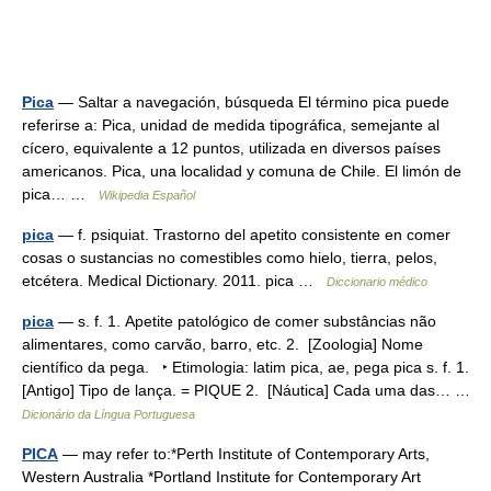
Pica
— Saltar a navegación, búsqueda El término pica puede
referirse a: Pica, unidad de medida tipográfica, semejante al
cícero, equivalente a 12 puntos, utilizada en diversos países
americanos. Pica, una localidad y comuna de Chile. El limón de
pica… …
Wikipedia Español
pica
— f. psiquiat. Trastorno del apetito consistente en comer
cosas o sustancias no comestibles como hielo, tierra, pelos,
etcétera. Medical Dictionary. 2011. pica …
Diccionario médico
pica
— s. f. 1. Apetite patológico de comer substâncias não
alimentares, como carvão, barro, etc. 2. [Zoologia] Nome
científico da pega. ‣ Etimologia: latim pica, ae, pega pica s. f. 1.
[Antigo] Tipo de lança. = PIQUE 2. [Náutica] Cada uma das… …
Dicionário da Língua Portuguesa
PICA
— may refer to:*Perth Institute of Contemporary Arts,
Western Australia *Portland Institute for Contemporary Art