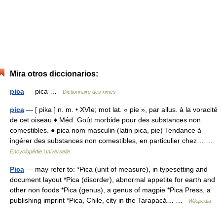
Mira otros diccionarios:
pica
— pica …
Dictionnaire des rimes
pica
— [ pika ] n. m. • XVIe; mot lat. « pie », par allus. à la voracité
de cet oiseau ♦ Méd. Goût morbide pour des substances non
comestibles. ● pica nom masculin (latin pica, pie) Tendance à
ingérer des substances non comestibles, en particulier chez… …
Encyclopédie Universelle
Pica
— may refer to: *Pica (unit of measure), in typesetting and
document layout *Pica (disorder), abnormal appetite for earth and
other non foods *Pica (genus), a genus of magpie *Pica Press, a
publishing imprint *Pica, Chile, city in the Tarapacá… …
Wikipedia