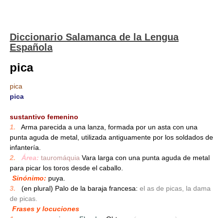
Diccionario Salamanca de la Lengua
Española
pica
pica
pica
_
sustantivo femenino
1.
_
Arma parecida a una lanza, formada por un asta con una
punta aguda de metal, utilizada antiguamente por los soldados de
infantería.
2.
_
Área:
tauromáquia
Vara larga con una punta aguda de metal
para picar los toros desde el caballo.
Sinónimo:
puya.
3.
_
(en plural) Palo de la baraja francesa:
el as de picas, la dama
de picas.
Frases y locuciones