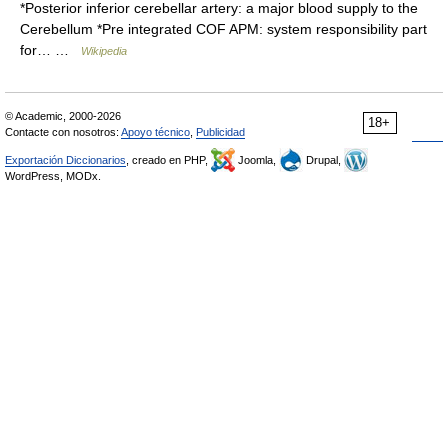
*Posterior inferior cerebellar artery: a major blood supply to the
Cerebellum *Pre integrated COF APM: system responsibility part
for… …
Wikipedia
© Academic, 2000-2026
18+
Contacte con nosotros:
Apoyo técnico
,
Publicidad
Exportación Diccionarios
, creado en PHP,
Joomla,
Drupal,
WordPress, MODx.