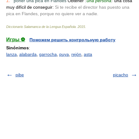
1.
_
poner una pica en Flandes
Obtener
(
una persona
)
una cosa
muy difícil de conseguir:
Si te recibe el director has puesto una
pica en Flandes, porque no quiere ver a nadie.
Diccionario Salamanca de la Lengua Española
.
2015
.
Игры ⚽
Поможем решить контрольную работу
Sinónimos
:
lanza
,
alabarda
,
garrocha
,
puya
,
rejón
,
asta
pibe
picacho