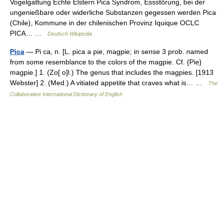
Vogelgattung Echte Elstern Pica Syndrom, Essstörung, bei der
ungenießbare oder widerliche Substanzen gegessen werden Pica
(Chile), Kommune in der chilenischen Provinz Iquique OCLC
PICA… …
Deutsch Wikipedia
Pica
— Pi ca, n. [L. pica a pie, magpie; in sense 3 prob. named
from some resemblance to the colors of the magpie. Cf. {Pie}
magpie.] 1. (Zo[ o]l.) The genus that includes the magpies. [1913
Webster] 2. (Med.) A vitiated appetite that craves what is… …
The
Collaborative International Dictionary of English